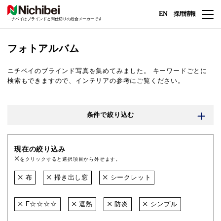
EN
採用情報
ニチベイはブラインドと間仕切りの総合メーカーです
フォトアルバム
ニチベイのブラインド写真を集めてみました。
キーワードごとに
検索もできますので、インテリアの参考にご覧ください。
条件で絞り込む
現在の絞り込み
をクリックすると選択項目から外せます。
布
掃き出し窓
シークレット
F☆☆☆☆
遮熱
防炎
シンプル