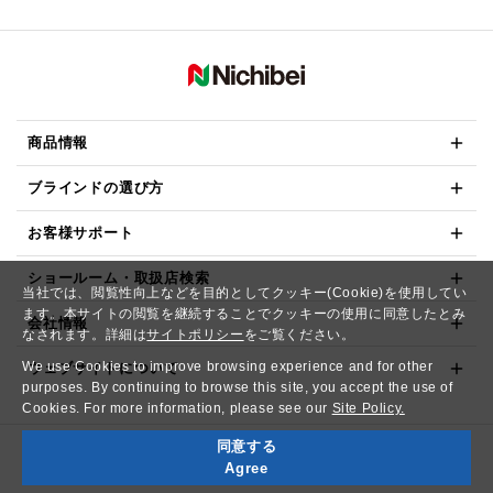
商品情報
ブラインドの選び方
お客様サポート
ショールーム・取扱店検索
当社では、閲覧性向上などを目的としてクッキー(Cookie)を使用してい
ます。本サイトの閲覧を継続することでクッキーの使用に同意したとみ
会社情報
なされます。詳細は
サイトポリシー
をご覧ください。
We use Cookies to improve browsing experience and for other
ウェブサイトについて
purposes. By continuing to browse this site, you accept the use of
Cookies. For more information, please see our
Site Policy.
同意する
Copyright© NICHIBEI CO.,LTD. All Rights Reserved.
Agree