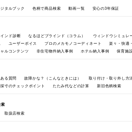
デジタルブック
色柄で商品検索
動画一覧
安心の3年保証
ラインド診断
なるほどブラインド（コラム）
ウィンドウシミュレ
ム
ユーザーボイス
プロのメカモノコーディネート
楽々・快適
シャルコンテンツ
非住宅物件納入事例
ホテル納入事例
保育施設
くある質問
故障かな？（こんなときには）
取り付け・取り外し方
採寸のチェックポイント
たたみ代などの計算
新旧色柄検索
検索
取扱店検索