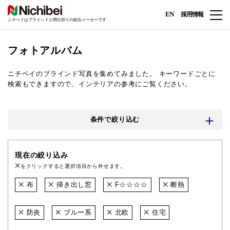
EN
採用情報
ニチベイはブラインドと間仕切りの総合メーカーです
フォトアルバム
ニチベイのブラインド写真を集めてみました。
キーワードごとに
検索もできますので、インテリアの参考にご覧ください。
条件で絞り込む
現在の絞り込み
をクリックすると選択項目から外せます。
布
掃き出し窓
F☆☆☆☆
断熱
防炎
ブルー系
北欧
住宅