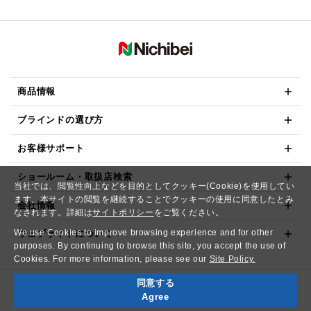
商品情報
ブラインドの選び方
お客様サポート
ショールーム・取扱店検索
当社では、閲覧性向上などを目的としてクッキー(Cookie)を使用してい
ます。本サイトの閲覧を継続することでクッキーの使用に同意したとみ
会社情報
なされます。詳細は
サイトポリシー
をご覧ください。
We use Cookies to improve browsing experience and for other
ウェブサイトについて
purposes. By continuing to browse this site, you accept the use of
Cookies. For more information, please see our
Site Policy.
同意する
Copyright© NICHIBEI CO.,LTD. All Rights Reserved.
Agree