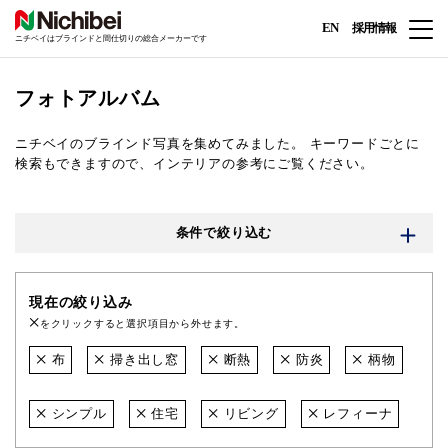
EN
採用情報
ニチベイはブラインドと間仕切りの総合メーカーです
フォトアルバム
ニチベイのブラインド写真を集めてみました。
キーワードごとに
検索もできますので、インテリアの参考にご覧ください。
条件で絞り込む
現在の絞り込み
をクリックすると選択項目から外せます。
布
掃き出し窓
断熱
防炎
柄物
シンプル
住宅
リビング
レフィーナ