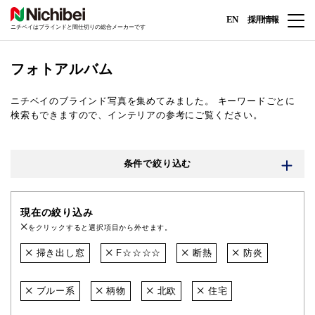
EN
採用情報
ニチベイはブラインドと間仕切りの総合メーカーです
フォトアルバム
ニチベイのブラインド写真を集めてみました。
キーワードごとに
検索もできますので、インテリアの参考にご覧ください。
条件で絞り込む
現在の絞り込み
をクリックすると選択項目から外せます。
掃き出し窓
F☆☆☆☆
断熱
防炎
ブルー系
柄物
北欧
住宅