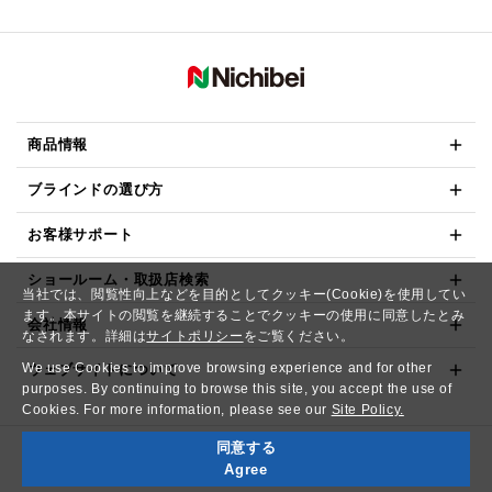
商品情報
ブラインドの選び方
お客様サポート
ショールーム・取扱店検索
当社では、閲覧性向上などを目的としてクッキー(Cookie)を使用してい
ます。本サイトの閲覧を継続することでクッキーの使用に同意したとみ
会社情報
なされます。詳細は
サイトポリシー
をご覧ください。
We use Cookies to improve browsing experience and for other
ウェブサイトについて
purposes. By continuing to browse this site, you accept the use of
Cookies. For more information, please see our
Site Policy.
同意する
Copyright© NICHIBEI CO.,LTD. All Rights Reserved.
Agree