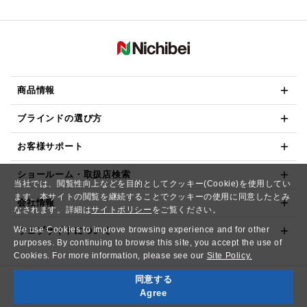
商品情報
ブラインドの選び方
お客様サポート
ショールーム・取扱店検索
当社では、閲覧性向上などを目的としてクッキー(Cookie)を使用してい
ます。本サイトの閲覧を継続することでクッキーの使用に同意したとみ
会社情報
なされます。詳細は
サイトポリシー
をご覧ください。
We use Cookies to improve browsing experience and for other
ウェブサイトについて
purposes. By continuing to browse this site, you accept the use of
Cookies. For more information, please see our
Site Policy.
同意する
Copyright© NICHIBEI CO.,LTD. All Rights Reserved.
Agree