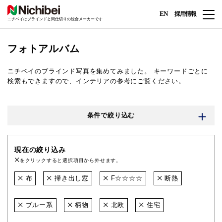
EN
採用情報
ニチベイはブラインドと間仕切りの総合メーカーです
フォトアルバム
ニチベイのブラインド写真を集めてみました。
キーワードごとに
検索もできますので、インテリアの参考にご覧ください。
条件で絞り込む
現在の絞り込み
をクリックすると選択項目から外せます。
布
掃き出し窓
F☆☆☆☆
断熱
ブルー系
柄物
北欧
住宅