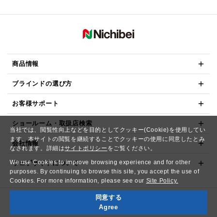
商品情報
ブラインドの選び方
お客様サポート
ショールーム・取扱店検索
当社では、閲覧性向上などを目的としてクッキー(Cookie)を使用してい
ます。本サイトの閲覧を継続することでクッキーの使用に同意したとみ
会社情報
なされます。詳細は
サイトポリシー
をご覧ください。
We use Cookies to improve browsing experience and for other
ウェブサイトについて
purposes. By continuing to browse this site, you accept the use of
Cookies. For more information, please see our
Site Policy.
同意する
Copyright© NICHIBEI CO.,LTD. All Rights Reserved.
Agree