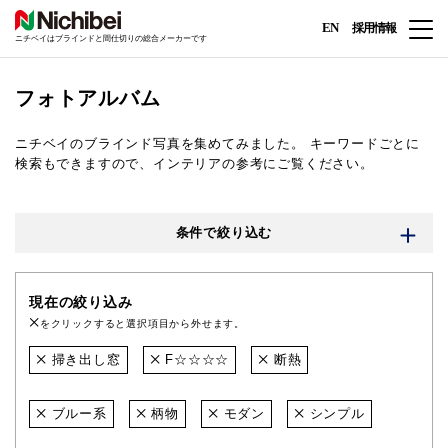
EN
採用情報
ニチベイはブラインドと間仕切りの総合メーカーです
フォトアルバム
ニチベイのブラインド写真を集めてみました。
キーワードごとに
検索もできますので、インテリアの参考にご覧ください。
条件で絞り込む
現在の絞り込み
をクリックすると選択項目から外せます。
掃き出し窓
F☆☆☆☆
断熱
ブルー系
柄物
モダン
シンプル