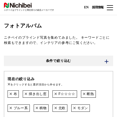
EN
採用情報
ニチベイはブラインドと間仕切りの総合メーカーです
フォトアルバム
ニチベイのブラインド写真を集めてみました。
キーワードごとに
検索もできますので、インテリアの参考にご覧ください。
条件で絞り込む
現在の絞り込み
をクリックすると選択項目から外せます。
布
掃き出し窓
F☆☆☆☆
断熱
ブルー系
柄物
北欧
モダン