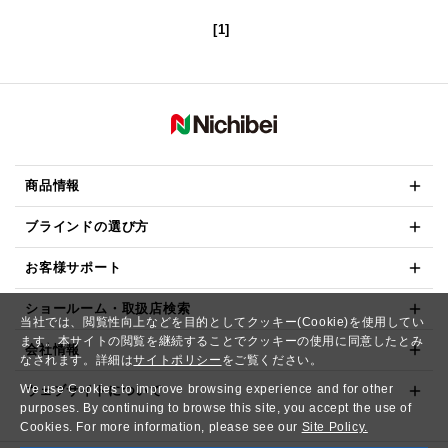
[1]
商品情報
ブラインドの選び方
お客様サポート
ショールーム・取扱店検索
当社では、閲覧性向上などを目的としてクッキー(Cookie)を使用してい
ます。本サイトの閲覧を継続することでクッキーの使用に同意したとみ
会社情報
なされます。詳細は
サイトポリシー
をご覧ください。
We use Cookies to improve browsing experience and for other
ウェブサイトについて
purposes. By continuing to browse this site, you accept the use of
Cookies. For more information, please see our
Site Policy.