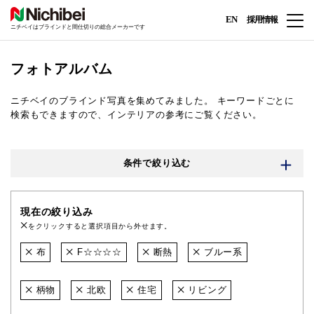
EN
採用情報
ニチベイはブラインドと間仕切りの総合メーカーです
フォトアルバム
ニチベイのブラインド写真を集めてみました。
キーワードごとに
検索もできますので、インテリアの参考にご覧ください。
条件で絞り込む
現在の絞り込み
をクリックすると選択項目から外せます。
布
F☆☆☆☆
断熱
ブルー系
柄物
北欧
住宅
リビング