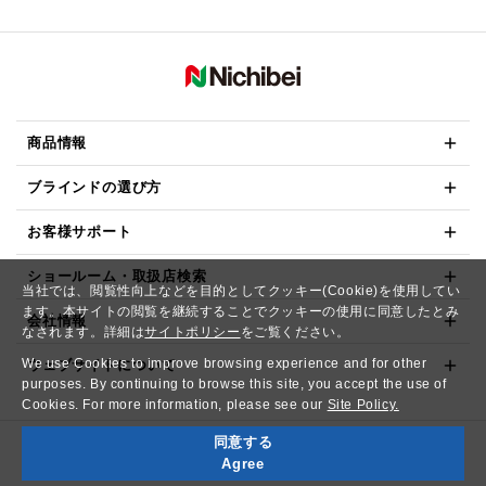
商品情報
ブラインドの選び方
お客様サポート
ショールーム・取扱店検索
当社では、閲覧性向上などを目的としてクッキー(Cookie)を使用してい
ます。本サイトの閲覧を継続することでクッキーの使用に同意したとみ
会社情報
なされます。詳細は
サイトポリシー
をご覧ください。
We use Cookies to improve browsing experience and for other
ウェブサイトについて
purposes. By continuing to browse this site, you accept the use of
Cookies. For more information, please see our
Site Policy.
同意する
Copyright© NICHIBEI CO.,LTD. All Rights Reserved.
Agree