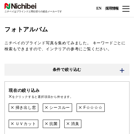
EN
採用情報
ニチベイはブラインドと間仕切りの総合メーカーです
フォトアルバム
ニチベイのブラインド写真を集めてみました。
キーワードごとに
検索もできますので、インテリアの参考にご覧ください。
条件で絞り込む
現在の絞り込み
をクリックすると選択項目から外せます。
掃き出し窓
シースルー
F☆☆☆☆
ＵＶカット
抗菌
消臭