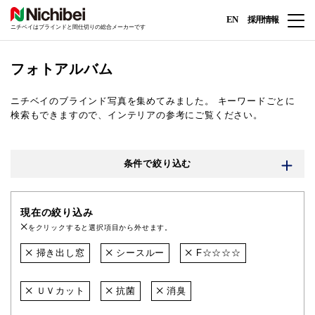
EN
採用情報
ニチベイはブラインドと間仕切りの総合メーカーです
フォトアルバム
ニチベイのブラインド写真を集めてみました。
キーワードごとに
検索もできますので、インテリアの参考にご覧ください。
条件で絞り込む
現在の絞り込み
をクリックすると選択項目から外せます。
掃き出し窓
シースルー
F☆☆☆☆
ＵＶカット
抗菌
消臭