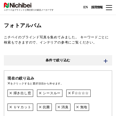
EN
採用情報
ニチベイはブラインドと間仕切りの総合メーカーです
フォトアルバム
ニチベイのブラインド写真を集めてみました。
キーワードごとに
検索もできますので、インテリアの参考にご覧ください。
条件で絞り込む
現在の絞り込み
をクリックすると選択項目から外せます。
掃き出し窓
シースルー
F☆☆☆☆
ＵＶカット
抗菌
消臭
無地