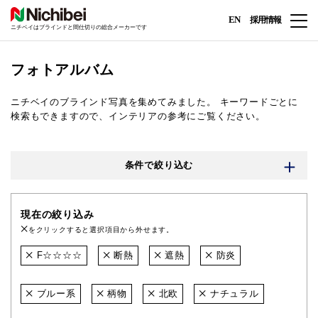
EN
採用情報
ニチベイはブラインドと間仕切りの総合メーカーです
フォトアルバム
ニチベイのブラインド写真を集めてみました。
キーワードごとに
検索もできますので、インテリアの参考にご覧ください。
条件で絞り込む
現在の絞り込み
をクリックすると選択項目から外せます。
F☆☆☆☆
断熱
遮熱
防炎
ブルー系
柄物
北欧
ナチュラル