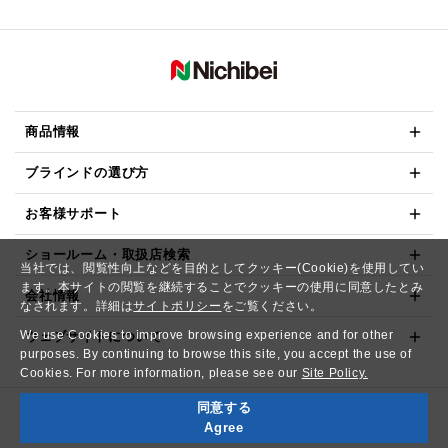
商品情報
ブラインドの選び方
お客様サポート
ショールーム・取扱店検索
当社では、閲覧性向上などを目的としてクッキー(Cookie)を使用してい
ます。本サイトの閲覧を継続することでクッキーの使用に同意したとみ
会社情報
なされます。詳細は
サイトポリシー
をご覧ください。
We use Cookies to improve browsing experience and for other
ウェブサイトについて
purposes. By continuing to browse this site, you accept the use of
Cookies. For more information, please see our
Site Policy.
同意する
Copyright© NICHIBEI CO.,LTD. All Rights Reserved.
Agree