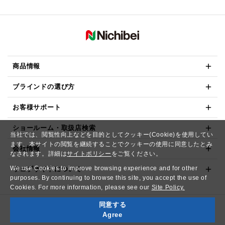
商品情報
ブラインドの選び方
お客様サポート
ショールーム・取扱店検索
当社では、閲覧性向上などを目的としてクッキー(Cookie)を使用してい
ます。本サイトの閲覧を継続することでクッキーの使用に同意したとみ
会社情報
なされます。詳細は
サイトポリシー
をご覧ください。
We use Cookies to improve browsing experience and for other
ウェブサイトについて
purposes. By continuing to browse this site, you accept the use of
Cookies. For more information, please see our
Site Policy.
同意する
Copyright© NICHIBEI CO.,LTD. All Rights Reserved.
Agree