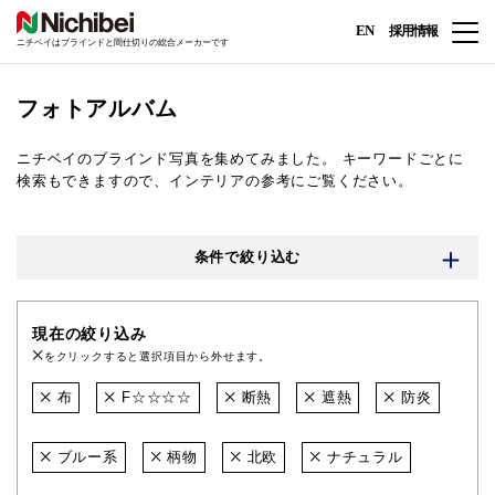
EN
採用情報
ニチベイはブラインドと間仕切りの総合メーカーです
フォトアルバム
ニチベイのブラインド写真を集めてみました。
キーワードごとに
検索もできますので、インテリアの参考にご覧ください。
条件で絞り込む
現在の絞り込み
をクリックすると選択項目から外せます。
布
F☆☆☆☆
断熱
遮熱
防炎
ブルー系
柄物
北欧
ナチュラル