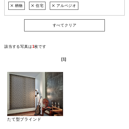
柄物
住宅
アルペジオ
すべてクリア
該当する写真は
1
枚です
[1]
たて型ブラインド