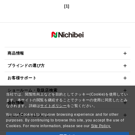
[1]
商品情報
ブラインドの選び方
お客様サポート
ショールーム・取扱店検索
当社では、閲覧性向上などを目的としてクッキー(Cookie)を使用してい
ます。本サイトの閲覧を継続することでクッキーの使用に同意したとみ
会社情報
なされます。詳細は
サイトポリシー
をご覧ください。
We use Cookies to improve browsing experience and for other
ウェブサイトについて
purposes. By continuing to browse this site, you accept the use of
Cookies. For more information, please see our
Site Policy.