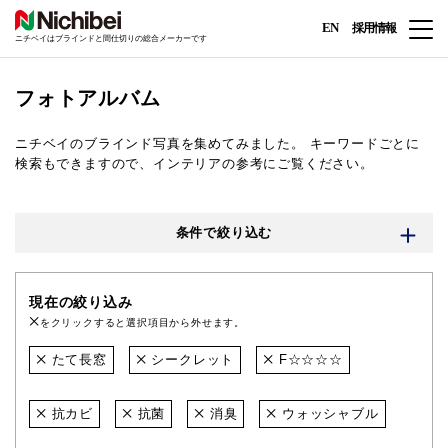
EN
採用情報
ニチベイはブラインドと間仕切りの総合メーカーです
フォトアルバム
ニチベイのブラインド写真を集めてみました。
キーワードごとに
検索もできますので、インテリアの参考にご覧ください。
条件で絞り込む
現在の絞り込み
をクリックすると選択項目から外せます。
たて長窓
シークレット
F☆☆☆☆
抗カビ
抗菌
消臭
ウォッシャブル