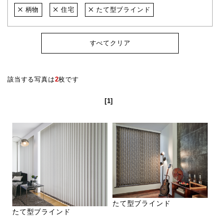
柄物
住宅
たて型ブラインド
すべてクリア
該当する写真は
2
枚です
[1]
たて型ブラインド
たて型ブラインド