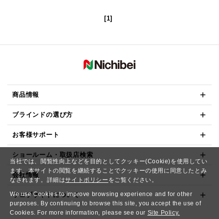
[1]
商品情報
ブラインドの選び方
お客様サポート
ショールーム・取扱店検索
当社では、閲覧性向上などを目的としてクッキー(Cookie)を使用してい
ます。本サイトの閲覧を継続することでクッキーの使用に同意したとみ
会社情報
なされます。詳細は
サイトポリシー
をご覧ください。
We use Cookies to improve browsing experience and for other
ウェブサイトについて
purposes. By continuing to browse this site, you accept the use of
Cookies. For more information, please see our
Site Policy.