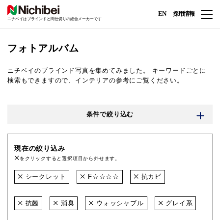
EN
採用情報
ニチベイはブラインドと間仕切りの総合メーカーです
フォトアルバム
ニチベイのブラインド写真を集めてみました。
キーワードごとに
検索もできますので、インテリアの参考にご覧ください。
条件で絞り込む
現在の絞り込み
をクリックすると選択項目から外せます。
シークレット
F☆☆☆☆
抗カビ
抗菌
消臭
ウォッシャブル
グレイ系