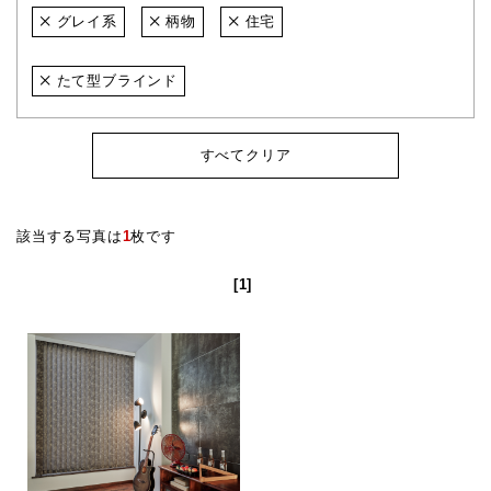
グレイ系
柄物
住宅
たて型ブラインド
すべてクリア
該当する写真は
1
枚です
[1]