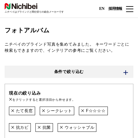
EN
採用情報
ニチベイはブラインドと間仕切りの総合メーカーです
フォトアルバム
ニチベイのブラインド写真を集めてみました。
キーワードごとに
検索もできますので、インテリアの参考にご覧ください。
条件で絞り込む
現在の絞り込み
をクリックすると選択項目から外せます。
たて長窓
シークレット
F☆☆☆☆
抗カビ
抗菌
ウォッシャブル