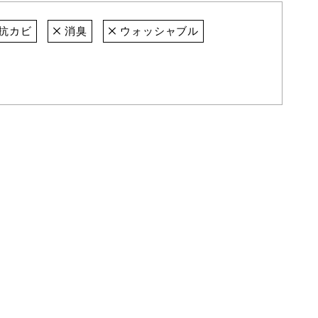
抗カビ
消臭
ウォッシャブル