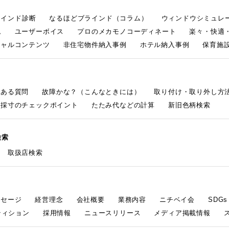
ラインド診断
なるほどブラインド（コラム）
ウィンドウシミュレ
ム
ユーザーボイス
プロのメカモノコーディネート
楽々・快適
シャルコンテンツ
非住宅物件納入事例
ホテル納入事例
保育施設
くある質問
故障かな？（こんなときには）
取り付け・取り外し方
採寸のチェックポイント
たたみ代などの計算
新旧色柄検索
検索
取扱店検索
ッセージ
経営理念
会社概要
業務内容
ニチベイ会
SDG
ティション
採用情報
ニュースリリース
メディア掲載情報