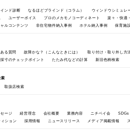
ラインド診断
なるほどブラインド（コラム）
ウィンドウシミュレ
ム
ユーザーボイス
プロのメカモノコーディネート
楽々・快適
シャルコンテンツ
非住宅物件納入事例
ホテル納入事例
保育施設
くある質問
故障かな？（こんなときには）
取り付け・取り外し方
採寸のチェックポイント
たたみ代などの計算
新旧色柄検索
検索
取扱店検索
ッセージ
経営理念
会社概要
業務内容
ニチベイ会
SDG
ティション
採用情報
ニュースリリース
メディア掲載情報