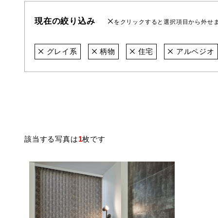
現在の絞り込み
をクリックすると選択項目から外せ
グレイ系
柄物
住宅
アルペジオ
該当する写真は
1
枚です