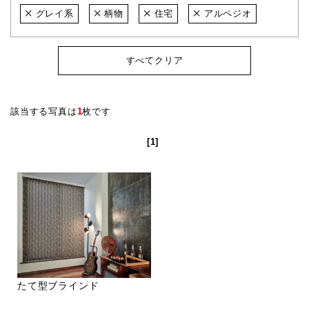
グレイ系
柄物
住宅
アルペジオ
すべてクリア
該当する写真は
1
枚です
[1]
たて型ブラインド