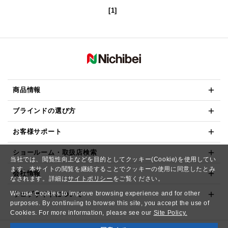
[1]
商品情報
ブラインドの選び方
お客様サポート
ショールーム・取扱店検索
当社では、閲覧性向上などを目的としてクッキー(Cookie)を使用してい
ます。本サイトの閲覧を継続することでクッキーの使用に同意したとみ
会社情報
なされます。詳細は
サイトポリシー
をご覧ください。
We use Cookies to improve browsing experience and for other
ウェブサイトについて
purposes. By continuing to browse this site, you accept the use of
Cookies. For more information, please see our
Site Policy.