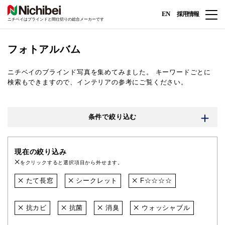
EN
採用情報
ニチベイはブラインドと間仕切りの総合メーカーです
フォトアルバム
ニチベイのブラインド写真を集めてみました。
キーワードごとに
検索もできますので、インテリアの参考にご覧ください。
条件で絞り込む
現在の絞り込み
をクリックすると選択項目から外せます。
たて長窓
シークレット
F☆☆☆☆
抗カビ
抗菌
消臭
ウォッシャブル