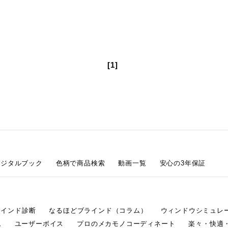
[1]
デジタルブック
色柄で商品検索
動画一覧
安心の3年保証
ラインド診断
なるほどブラインド（コラム）
ウィンドウシミュレ
ム
ユーザーボイス
プロのメカモノコーディネート
楽々・快適