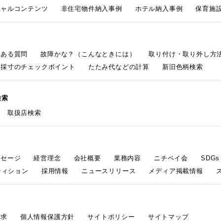
シャルコンテンツ
非住宅物件納入事例
ホテル納入事例
保育施設
くある質問
故障かな？（こんなときには）
取り付け・取り外し方
採寸のチェックポイント
たたみ代などの計算
新旧色柄検索
検索
取扱店検索
ッセージ
経営理念
会社概要
業務内容
ニチベイ会
SDG
ティション
採用情報
ニュースリリース
メディア掲載情報
請求
個人情報保護方針
サイトポリシー
サイトマップ