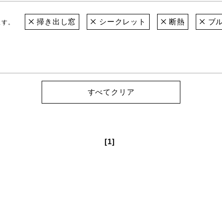
掃き出し窓
シークレット
断熱
ブ
ます。
すべてクリア
[1]