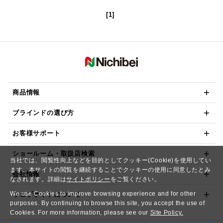
[1]
商品情報
ブラインドの選び方
お客様サポート
ショールーム・取扱店検索
当社では、閲覧性向上などを目的としてクッキー(Cookie)を使用してい
ます。本サイトの閲覧を継続することでクッキーの使用に同意したとみ
会社情報
なされます。詳細は
サイトポリシー
をご覧ください。
We use Cookies to improve browsing experience and for other
ウェブサイトについて
purposes. By continuing to browse this site, you accept the use of
Cookies. For more information, please see our
Site Policy.