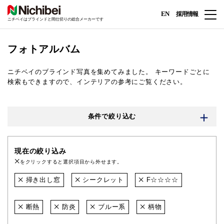
EN
採用情報
ニチベイはブラインドと間仕切りの総合メーカーです
フォトアルバム
ニチベイのブラインド写真を集めてみました。
キーワードごとに
検索もできますので、インテリアの参考にご覧ください。
条件で絞り込む
現在の絞り込み
をクリックすると選択項目から外せます。
掃き出し窓
シークレット
F☆☆☆☆
断熱
防炎
ブルー系
柄物