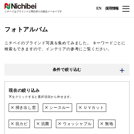
EN
採用情報
ニチベイはブラインドと間仕切りの総合メーカーです
フォトアルバム
ニチベイのブラインド写真を集めてみました。
キーワードごとに
検索もできますので、インテリアの参考にご覧ください。
条件で絞り込む
現在の絞り込み
をクリックすると選択項目から外せます。
掃き出し窓
シースルー
ＵＶカット
抗カビ
抗菌
ウォッシャブル
無地