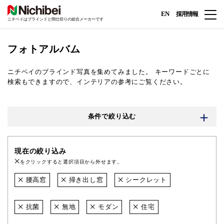
EN
採用情報
ニチベイはブラインドと間仕切りの総合メーカーです
フォトアルバム
ニチベイのブラインド写真を集めてみました。
キーワードごとに
検索もできますので、インテリアの参考にご覧ください。
条件で絞り込む
現在の絞り込み
をクリックすると選択項目から外せます。
腰高窓
掃き出し窓
シークレット
抗菌
無地
モダン
住宅