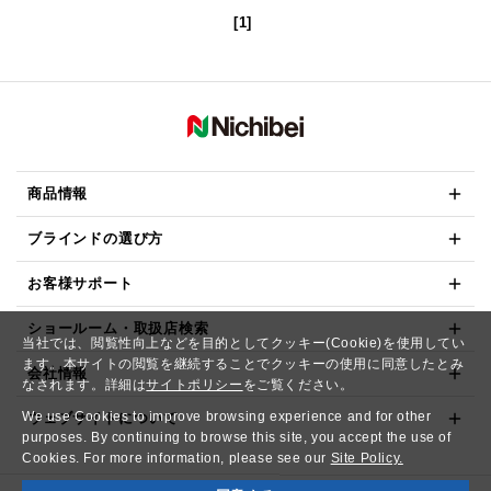
[1]
商品情報
ブラインドの選び方
お客様サポート
ショールーム・取扱店検索
当社では、閲覧性向上などを目的としてクッキー(Cookie)を使用してい
ます。本サイトの閲覧を継続することでクッキーの使用に同意したとみ
会社情報
なされます。詳細は
サイトポリシー
をご覧ください。
We use Cookies to improve browsing experience and for other
ウェブサイトについて
purposes. By continuing to browse this site, you accept the use of
Cookies. For more information, please see our
Site Policy.