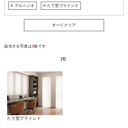
アルペジオ
たて型ブラインド
すべてクリア
該当する写真は
1
枚です
[1]
たて型ブラインド