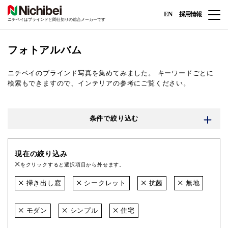
EN
採用情報
ニチベイはブラインドと間仕切りの総合メーカーです
フォトアルバム
ニチベイのブラインド写真を集めてみました。
キーワードごとに
検索もできますので、インテリアの参考にご覧ください。
条件で絞り込む
現在の絞り込み
をクリックすると選択項目から外せます。
掃き出し窓
シークレット
抗菌
無地
モダン
シンプル
住宅