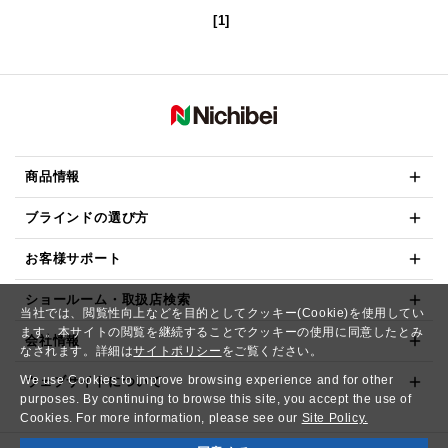
[1]
商品情報
ブラインドの選び方
お客様サポート
ショールーム・取扱店検索
当社では、閲覧性向上などを目的としてクッキー(Cookie)を使用してい
ます。本サイトの閲覧を継続することでクッキーの使用に同意したとみ
会社情報
なされます。詳細は
サイトポリシー
をご覧ください。
We use Cookies to improve browsing experience and for other
ウェブサイトについて
purposes. By continuing to browse this site, you accept the use of
Cookies. For more information, please see our
Site Policy.