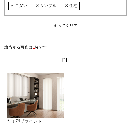
モダン
シンプル
住宅
すべてクリア
該当する写真は
1
枚です
[1]
たて型ブラインド