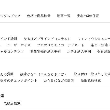
デジタルブック
色柄で商品検索
動画一覧
安心の3年保証
ラインド診断
なるほどブラインド（コラム）
ウィンドウシミュレ
ム
ユーザーボイス
プロのメカモノコーディネート
楽々・快適
シャルコンテンツ
非住宅物件納入事例
ホテル納入事例
保育施設
くある質問
故障かな？（こんなときには）
取り付け・取り外し方
採寸のチェックポイント
たたみ代などの計算
新旧色柄検索
検索
取扱店検索