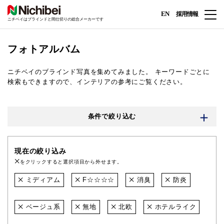
EN
採用情報
ニチベイはブラインドと間仕切りの総合メーカーです
フォトアルバム
ニチベイのブラインド写真を集めてみました。
キーワードごとに
検索もできますので、インテリアの参考にご覧ください。
条件で絞り込む
現在の絞り込み
をクリックすると選択項目から外せます。
ミディアム
F☆☆☆☆
消臭
防炎
ベージュ系
無地
北欧
ホテルライク