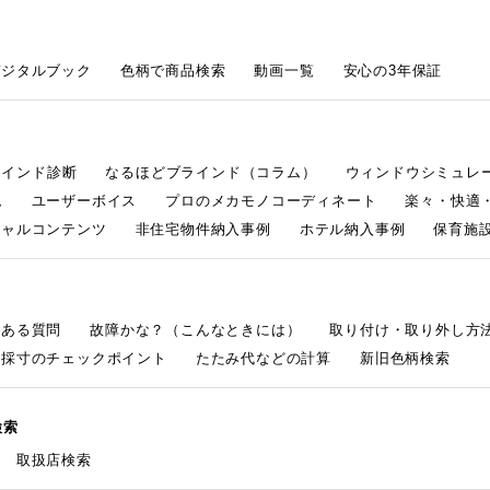
デジタルブック
色柄で商品検索
動画一覧
安心の3年保証
ラインド診断
なるほどブラインド（コラム）
ウィンドウシミュレ
ム
ユーザーボイス
プロのメカモノコーディネート
楽々・快適
シャルコンテンツ
非住宅物件納入事例
ホテル納入事例
保育施設
くある質問
故障かな？（こんなときには）
取り付け・取り外し方
採寸のチェックポイント
たたみ代などの計算
新旧色柄検索
検索
取扱店検索