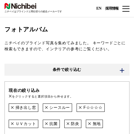
EN
採用情報
ニチベイはブラインドと間仕切りの総合メーカーです
フォトアルバム
ニチベイのブラインド写真を集めてみました。
キーワードごとに
検索もできますので、インテリアの参考にご覧ください。
条件で絞り込む
現在の絞り込み
をクリックすると選択項目から外せます。
掃き出し窓
シースルー
F☆☆☆☆
ＵＶカット
抗菌
防炎
無地