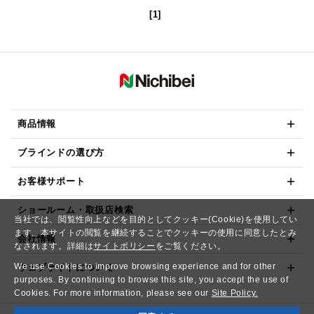
[1]
商品情報
ブラインドの選び方
お客様サポート
ショールーム・取扱店検索
当社では、閲覧性向上などを目的としてクッキー(Cookie)を使用してい
ます。本サイトの閲覧を継続することでクッキーの使用に同意したとみ
会社情報
なされます。詳細は
サイトポリシー
をご覧ください。
We use Cookies to improve browsing experience and for other
ウェブサイトについて
purposes. By continuing to browse this site, you accept the use of
Cookies. For more information, please see our
Site Policy.