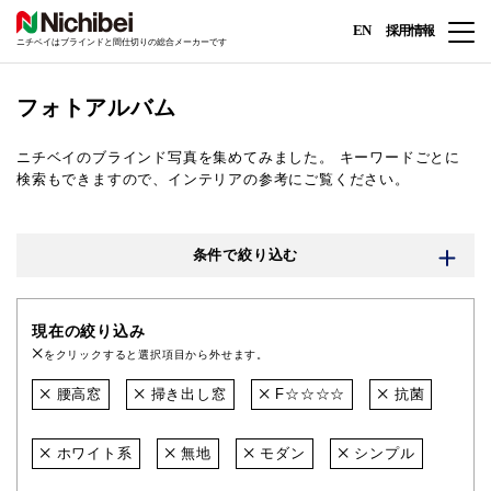
EN
採用情報
ニチベイはブラインドと間仕切りの総合メーカーです
フォトアルバム
ニチベイのブラインド写真を集めてみました。
キーワードごとに
検索もできますので、インテリアの参考にご覧ください。
条件で絞り込む
現在の絞り込み
をクリックすると選択項目から外せます。
腰高窓
掃き出し窓
F☆☆☆☆
抗菌
ホワイト系
無地
モダン
シンプル