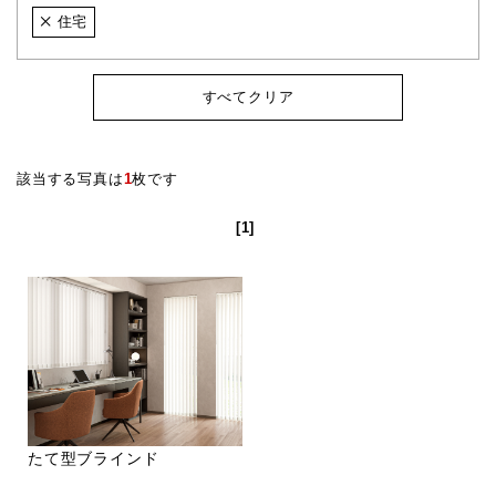
住宅
すべてクリア
該当する写真は
1
枚です
[1]
たて型ブラインド