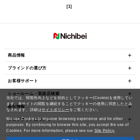
[1]
商品情報
ブラインドの選び方
お客様サポート
ショールーム・取扱店検索
当社では、閲覧性向上などを目的としてクッキー(Cookie)を使用してい
ます。本サイトの閲覧を継続することでクッキーの使用に同意したとみ
会社情報
なされます。詳細は
サイトポリシー
をご覧ください。
We use Cookies to improve browsing experience and for other
ウェブサイトについて
purposes. By continuing to browse this site, you accept the use of
Cookies. For more information, please see our
Site Policy.