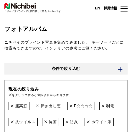
EN
採用情報
ニチベイはブラインドと間仕切りの総合メーカーです
フォトアルバム
ニチベイのブラインド写真を集めてみました。
キーワードごとに
検索もできますので、インテリアの参考にご覧ください。
条件で絞り込む
現在の絞り込み
をクリックすると選択項目から外せます。
腰高窓
掃き出し窓
F☆☆☆☆
制電
抗ウイルス
抗菌
防炎
ホワイト系