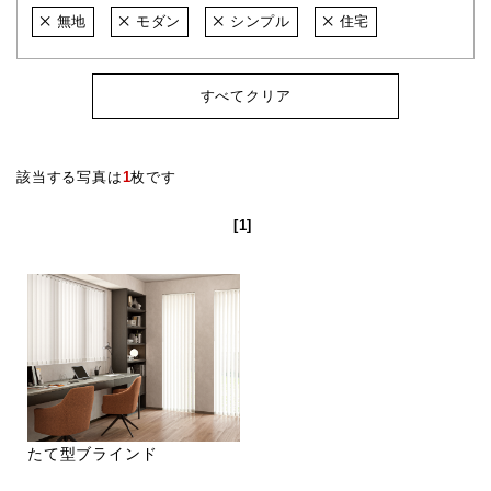
無地
モダン
シンプル
住宅
すべてクリア
該当する写真は
1
枚です
[1]
たて型ブラインド