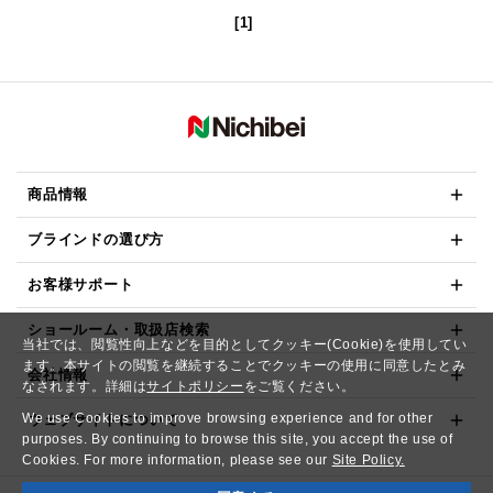
[1]
商品情報
ブラインドの選び方
お客様サポート
ショールーム・取扱店検索
当社では、閲覧性向上などを目的としてクッキー(Cookie)を使用してい
ます。本サイトの閲覧を継続することでクッキーの使用に同意したとみ
会社情報
なされます。詳細は
サイトポリシー
をご覧ください。
We use Cookies to improve browsing experience and for other
ウェブサイトについて
purposes. By continuing to browse this site, you accept the use of
Cookies. For more information, please see our
Site Policy.