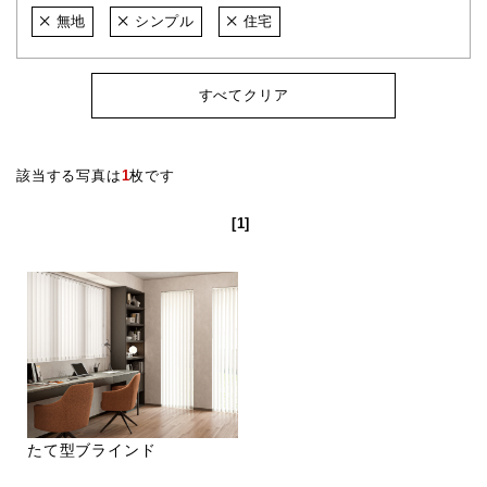
無地
シンプル
住宅
すべてクリア
該当する写真は
1
枚です
[1]
たて型ブラインド