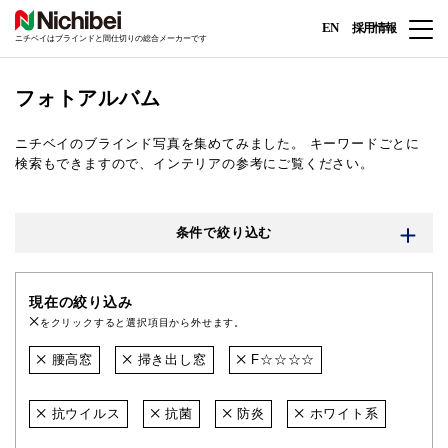
EN
採用情報
ニチベイはブラインドと間仕切りの総合メーカーです
フォトアルバム
ニチベイのブラインド写真を集めてみました。
キーワードごとに
検索もできますので、インテリアの参考にご覧ください。
条件で絞り込む
現在の絞り込み
をクリックすると選択項目から外せます。
腰高窓
掃き出し窓
F☆☆☆☆
抗ウイルス
抗菌
防炎
ホワイト系