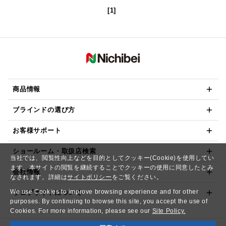
[1]
商品情報
ブラインドの選び方
お客様サポート
ショールーム・取扱店検索
当社では、閲覧性向上などを目的としてクッキー(Cookie)を使用してい
ます。本サイトの閲覧を継続することでクッキーの使用に同意したとみ
会社情報
なされます。詳細は
サイトポリシー
をご覧ください。
We use Cookies to improve browsing experience and for other
ウェブサイトについて
purposes. By continuing to browse this site, you accept the use of
Cookies. For more information, please see our
Site Policy.