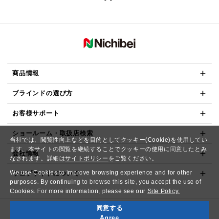
商品情報
ブラインドの選び方
お客様サポート
ショールーム・取扱店検索
当社では、閲覧性向上などを目的としてクッキー(Cookie)を使用してい
ます。本サイトの閲覧を継続することでクッキーの使用に同意したとみ
会社情報
なされます。詳細は
サイトポリシー
をご覧ください。
We use Cookies to improve browsing experience and for other
ウェブサイトについて
purposes. By continuing to browse this site, you accept the use of
Cookies. For more information, please see our
Site Policy.
同意する
Copyright© NICHIBEI CO.,LTD. All Rights Reserved.
Agree