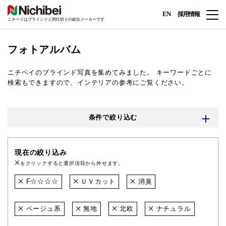
EN
採用情報
ニチベイはブラインドと間仕切りの総合メーカーです
フォトアルバム
ニチベイのブラインド写真を集めてみました。
キーワードごとに
検索もできますので、インテリアの参考にご覧ください。
条件で絞り込む
現在の絞り込み
をクリックすると選択項目から外せます。
F☆☆☆☆
ＵＶカット
消臭
ベージュ系
無地
北欧
ナチュラル