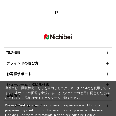
[1]
商品情報
ブラインドの選び方
お客様サポート
ショールーム・取扱店検索
当社では、閲覧性向上などを目的としてクッキー(Cookie)を使用してい
ます。本サイトの閲覧を継続することでクッキーの使用に同意したとみ
会社情報
なされます。詳細は
サイトポリシー
をご覧ください。
We use Cookies to improve browsing experience and for other
ウェブサイトについて
purposes. By continuing to browse this site, you accept the use of
Cookies. For more information, please see our
Site Policy.