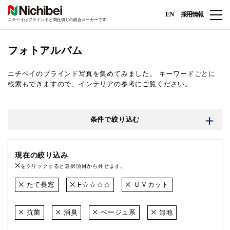
EN
採用情報
ニチベイはブラインドと間仕切りの総合メーカーです
フォトアルバム
ニチベイのブラインド写真を集めてみました。
キーワードごとに
検索もできますので、インテリアの参考にご覧ください。
条件で絞り込む
現在の絞り込み
をクリックすると選択項目から外せます。
たて長窓
F☆☆☆☆
ＵＶカット
抗菌
消臭
ベージュ系
無地