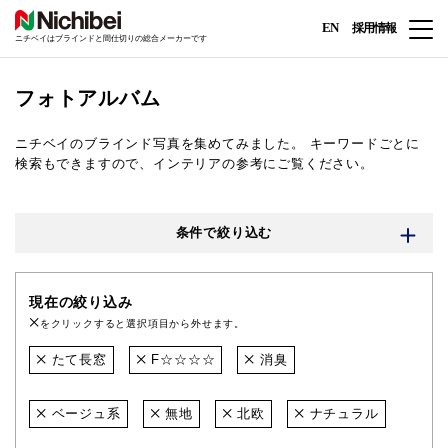
EN
採用情報
ニチベイはブラインドと間仕切りの総合メーカーです
フォトアルバム
ニチベイのブラインド写真を集めてみました。
キーワードごとに
検索もできますので、インテリアの参考にご覧ください。
条件で絞り込む
現在の絞り込み
をクリックすると選択項目から外せます。
たて長窓
F☆☆☆☆
消臭
ベージュ系
無地
北欧
ナチュラル