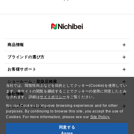
商品情報
ブラインドの選び方
お客様サポート
ショールーム・取扱店検索
当社では、閲覧性向上などを目的としてクッキー(Cookie)を使用してい
ます。本サイトの閲覧を継続することでクッキーの使用に同意したとみ
会社情報
なされます。詳細は
サイトポリシー
をご覧ください。
We use Cookies to improve browsing experience and for other
ウェブサイトについて
purposes. By continuing to browse this site, you accept the use of
Cookies. For more information, please see our
Site Policy.
同意する
Copyright© NICHIBEI CO.,LTD. All Rights Reserved.
Agree