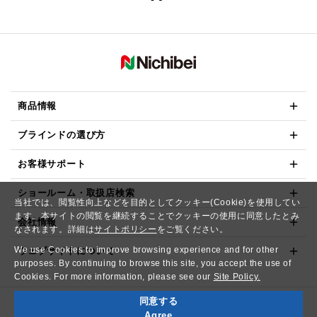
商品情報
ブラインドの選び方
お客様サポート
ショールーム・取扱店検索
当社では、閲覧性向上などを目的としてクッキー(Cookie)を使用してい
ます。本サイトの閲覧を継続することでクッキーの使用に同意したとみ
会社情報
なされます。詳細は
サイトポリシー
をご覧ください。
We use Cookies to improve browsing experience and for other
ウェブサイトについて
purposes. By continuing to browse this site, you accept the use of
Cookies. For more information, please see our
Site Policy.
同意する
Copyright© NICHIBEI CO.,LTD. All Rights Reserved.
Agree