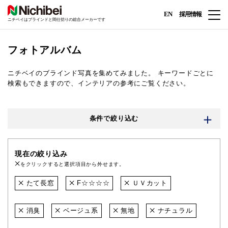
EN
採用情報
ニチベイはブラインドと間仕切りの総合メーカーです
フォトアルバム
ニチベイのブラインド写真を集めてみました。
キーワードごとに
検索もできますので、インテリアの参考にご覧ください。
条件で絞り込む
現在の絞り込み
をクリックすると選択項目から外せます。
たて長窓
F☆☆☆☆
ＵＶカット
消臭
ベージュ系
無地
ナチュラル