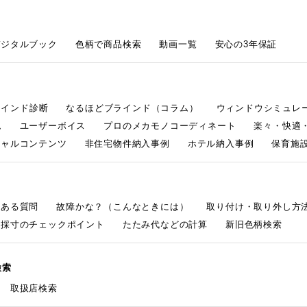
デジタルブック
色柄で商品検索
動画一覧
安心の3年保証
ラインド診断
なるほどブラインド（コラム）
ウィンドウシミュレ
ム
ユーザーボイス
プロのメカモノコーディネート
楽々・快適
シャルコンテンツ
非住宅物件納入事例
ホテル納入事例
保育施設
くある質問
故障かな？（こんなときには）
取り付け・取り外し方
採寸のチェックポイント
たたみ代などの計算
新旧色柄検索
検索
取扱店検索