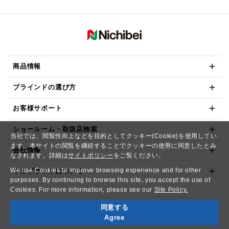
商品情報
ブラインドの選び方
お客様サポート
ショールーム・取扱店検索
当社では、閲覧性向上などを目的としてクッキー(Cookie)を使用してい
ます。本サイトの閲覧を継続することでクッキーの使用に同意したとみ
会社情報
なされます。詳細は
サイトポリシー
をご覧ください。
We use Cookies to improve browsing experience and for other
ウェブサイトについて
purposes. By continuing to browse this site, you accept the use of
Cookies. For more information, please see our
Site Policy.
同意する
Copyright© NICHIBEI CO.,LTD. All Rights Reserved.
Agree