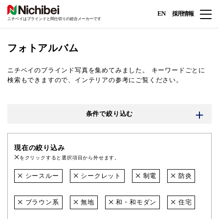
EN
採用情報
ニチベイはブラインドと間仕切りの総合メーカーです
フォトアルバム
ニチベイのブラインド写真を集めてみました。
キーワードごとに
検索もできますので、インテリアの参考にご覧ください。
条件で絞り込む
現在の絞り込み
をクリックすると選択項目から外せます。
シースルー
シークレット
制電
防炎
ブラウン系
無地
和・和モダン
住宅