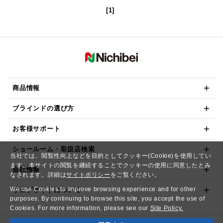
[1]
商品情報
ブラインドの選び方
お客様サポート
ショールーム・取扱店検索
当社では、閲覧性向上などを目的としてクッキー(Cookie)を使用してい
ます。本サイトの閲覧を継続することでクッキーの使用に同意したとみ
会社情報
なされます。詳細は
サイトポリシー
をご覧ください。
We use Cookies to improve browsing experience and for other
ウェブサイトについて
purposes. By continuing to browse this site, you accept the use of
Cookies. For more information, please see our
Site Policy.