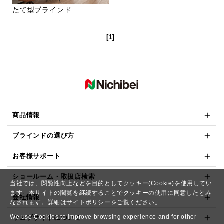
たて型ブラインド
[1]
商品情報
ブラインドの選び方
お客様サポート
ショールーム・取扱店検索
当社では、閲覧性向上などを目的としてクッキー(Cookie)を使用してい
ます。本サイトの閲覧を継続することでクッキーの使用に同意したとみ
会社情報
なされます。詳細は
サイトポリシー
をご覧ください。
We use Cookies to improve browsing experience and for other
ウェブサイトについて