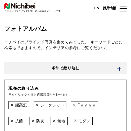
EN
採用情報
ニチベイはブラインドと間仕切りの総合メーカーです
フォトアルバム
ニチベイのブラインド写真を集めてみました。
キーワードごとに
検索もできますので、インテリアの参考にご覧ください。
条件で絞り込む
現在の絞り込み
をクリックすると選択項目から外せます。
腰高窓
シークレット
F☆☆☆☆
抗菌
防炎
無地
モダン