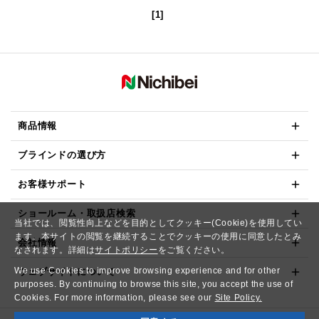
[1]
商品情報
ブラインドの選び方
お客様サポート
ショールーム・取扱店検索
当社では、閲覧性向上などを目的としてクッキー(Cookie)を使用してい
ます。本サイトの閲覧を継続することでクッキーの使用に同意したとみ
会社情報
なされます。詳細は
サイトポリシー
をご覧ください。
We use Cookies to improve browsing experience and for other
ウェブサイトについて
purposes. By continuing to browse this site, you accept the use of
Cookies. For more information, please see our
Site Policy.