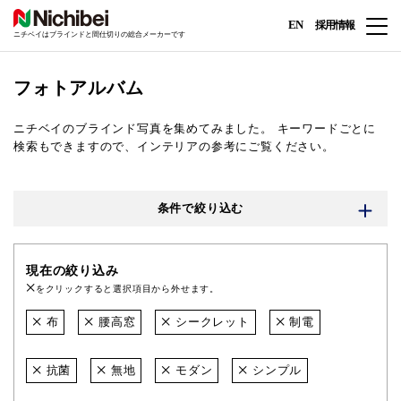
EN
採用情報
ニチベイはブラインドと間仕切りの総合メーカーです
フォトアルバム
ニチベイのブラインド写真を集めてみました。
キーワードごとに
検索もできますので、インテリアの参考にご覧ください。
条件で絞り込む
現在の絞り込み
をクリックすると選択項目から外せます。
布
腰高窓
シークレット
制電
抗菌
無地
モダン
シンプル