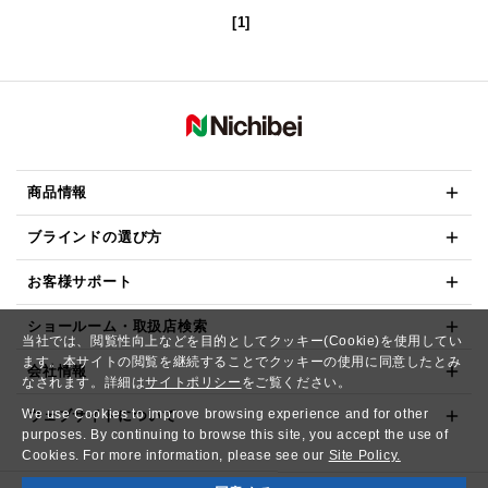
[1]
商品情報
ブラインドの選び方
お客様サポート
ショールーム・取扱店検索
当社では、閲覧性向上などを目的としてクッキー(Cookie)を使用してい
ます。本サイトの閲覧を継続することでクッキーの使用に同意したとみ
会社情報
なされます。詳細は
サイトポリシー
をご覧ください。
We use Cookies to improve browsing experience and for other
ウェブサイトについて
purposes. By continuing to browse this site, you accept the use of
Cookies. For more information, please see our
Site Policy.