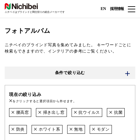
EN
採用情報
ニチベイはブラインドと間仕切りの総合メーカーです
フォトアルバム
ニチベイのブラインド写真を集めてみました。
キーワードごとに
検索もできますので、インテリアの参考にご覧ください。
条件で絞り込む
現在の絞り込み
をクリックすると選択項目から外せます。
腰高窓
掃き出し窓
抗ウイルス
抗菌
防炎
ホワイト系
無地
モダン