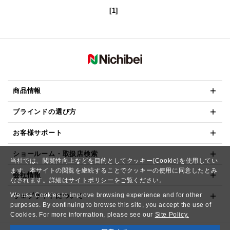
[1]
商品情報
ブラインドの選び方
お客様サポート
ショールーム・取扱店検索
当社では、閲覧性向上などを目的としてクッキー(Cookie)を使用してい
ます。本サイトの閲覧を継続することでクッキーの使用に同意したとみ
会社情報
なされます。詳細は
サイトポリシー
をご覧ください。
We use Cookies to improve browsing experience and for other
ウェブサイトについて
purposes. By continuing to browse this site, you accept the use of
Cookies. For more information, please see our
Site Policy.