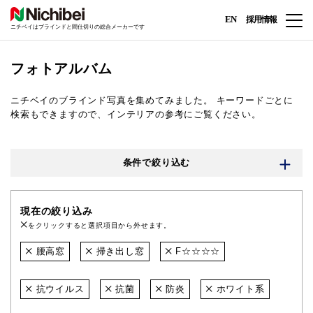
EN
採用情報
ニチベイはブラインドと間仕切りの総合メーカーです
フォトアルバム
ニチベイのブラインド写真を集めてみました。
キーワードごとに
検索もできますので、インテリアの参考にご覧ください。
条件で絞り込む
現在の絞り込み
をクリックすると選択項目から外せます。
腰高窓
掃き出し窓
F☆☆☆☆
抗ウイルス
抗菌
防炎
ホワイト系