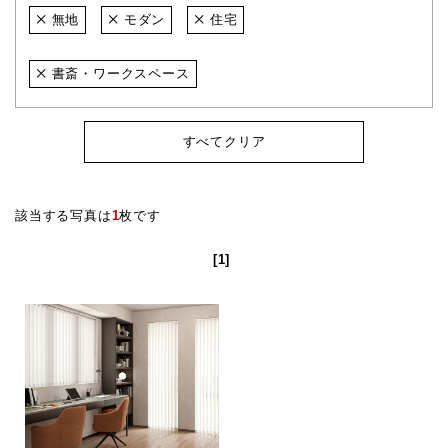
無地
モダン
住宅
書斎・ワークスペース
すべてクリア
該当する写真は
1
枚です
[1]