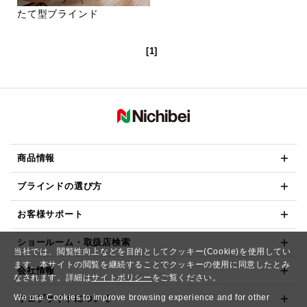
たて型ブラインド
[1]
商品情報
ブラインドの選び方
お客様サポート
ショールーム・取扱店検索
当社では、閲覧性向上などを目的としてクッキー(Cookie)を使用してい
ます。本サイトの閲覧を継続することでクッキーの使用に同意したとみ
会社情報
なされます。詳細は
サイトポリシー
をご覧ください。
We use Cookies to improve browsing experience and for other
ウェブサイトについて