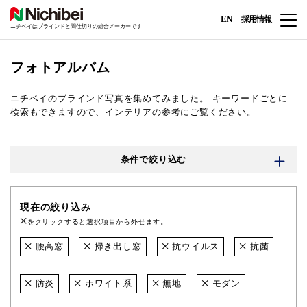
EN
採用情報
ニチベイはブラインドと間仕切りの総合メーカーです
フォトアルバム
ニチベイのブラインド写真を集めてみました。
キーワードごとに
検索もできますので、インテリアの参考にご覧ください。
条件で絞り込む
現在の絞り込み
をクリックすると選択項目から外せます。
腰高窓
掃き出し窓
抗ウイルス
抗菌
防炎
ホワイト系
無地
モダン