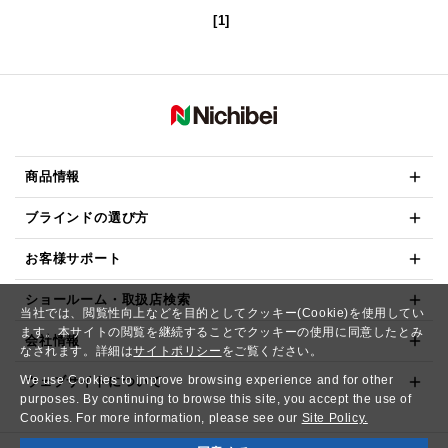
[1]
商品情報
ブラインドの選び方
お客様サポート
ショールーム・取扱店検索
当社では、閲覧性向上などを目的としてクッキー(Cookie)を使用してい
ます。本サイトの閲覧を継続することでクッキーの使用に同意したとみ
会社情報
なされます。詳細は
サイトポリシー
をご覧ください。
We use Cookies to improve browsing experience and for other
ウェブサイトについて
purposes. By continuing to browse this site, you accept the use of
Cookies. For more information, please see our
Site Policy.