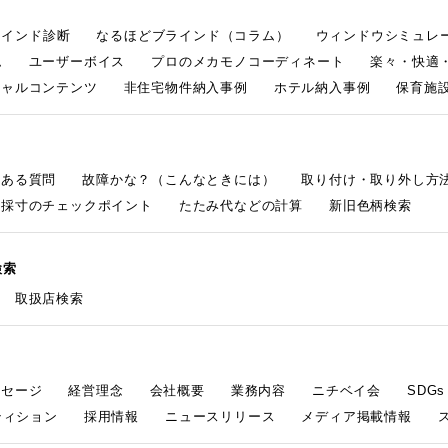
ラインド診断
なるほどブラインド（コラム）
ウィンドウシミュレ
ム
ユーザーボイス
プロのメカモノコーディネート
楽々・快適
シャルコンテンツ
非住宅物件納入事例
ホテル納入事例
保育施設
くある質問
故障かな？（こんなときには）
取り付け・取り外し方
採寸のチェックポイント
たたみ代などの計算
新旧色柄検索
検索
取扱店検索
ッセージ
経営理念
会社概要
業務内容
ニチベイ会
SDG
ティション
採用情報
ニュースリリース
メディア掲載情報