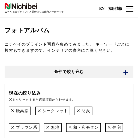
EN
採用情報
ニチベイはブラインドと間仕切りの総合メーカーです
フォトアルバム
ニチベイのブラインド写真を集めてみました。
キーワードごとに
検索もできますので、インテリアの参考にご覧ください。
条件で絞り込む
現在の絞り込み
をクリックすると選択項目から外せます。
腰高窓
シークレット
防炎
ブラウン系
無地
和・和モダン
住宅