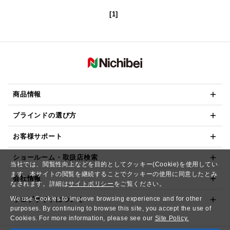
[1]
商品情報
ブラインドの選び方
お客様サポート
ショールーム・取扱店検索
当社では、閲覧性向上などを目的としてクッキー(Cookie)を使用してい
ます。本サイトの閲覧を継続することでクッキーの使用に同意したとみ
会社情報
なされます。詳細は
サイトポリシー
をご覧ください。
We use Cookies to improve browsing experience and for other
ウェブサイトについて
purposes. By continuing to browse this site, you accept the use of
Cookies. For more information, please see our
Site Policy.