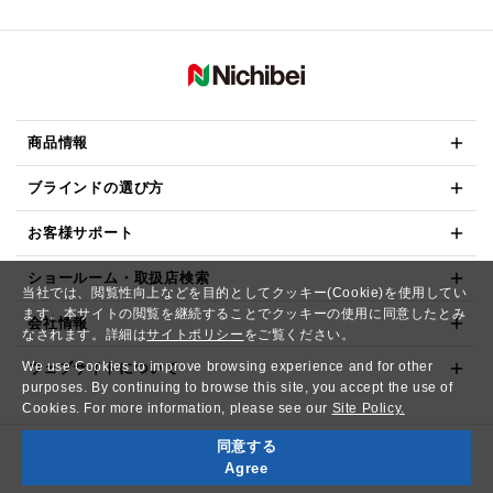
商品情報
ブラインドの選び方
お客様サポート
ショールーム・取扱店検索
当社では、閲覧性向上などを目的としてクッキー(Cookie)を使用してい
ます。本サイトの閲覧を継続することでクッキーの使用に同意したとみ
会社情報
なされます。詳細は
サイトポリシー
をご覧ください。
We use Cookies to improve browsing experience and for other
ウェブサイトについて
purposes. By continuing to browse this site, you accept the use of
Cookies. For more information, please see our
Site Policy.
同意する
Copyright© NICHIBEI CO.,LTD. All Rights Reserved.
Agree