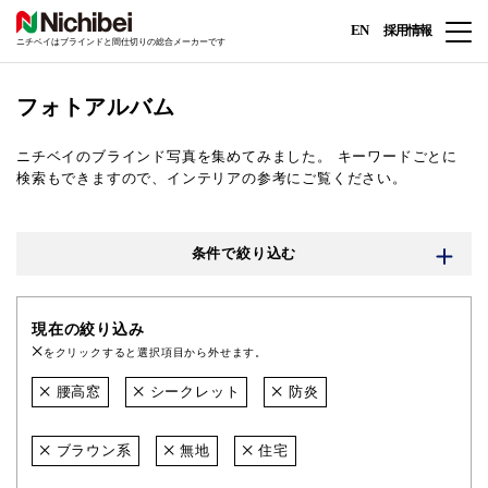
EN
採用情報
ニチベイはブラインドと間仕切りの総合メーカーです
フォトアルバム
ニチベイのブラインド写真を集めてみました。
キーワードごとに
検索もできますので、インテリアの参考にご覧ください。
条件で絞り込む
現在の絞り込み
をクリックすると選択項目から外せます。
腰高窓
シークレット
防炎
ブラウン系
無地
住宅