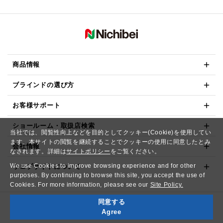
商品情報
ブラインドの選び方
お客様サポート
ショールーム・取扱店検索
当社では、閲覧性向上などを目的としてクッキー(Cookie)を使用してい
ます。本サイトの閲覧を継続することでクッキーの使用に同意したとみ
会社情報
なされます。詳細は
サイトポリシー
をご覧ください。
We use Cookies to improve browsing experience and for other
ウェブサイトについて
purposes. By continuing to browse this site, you accept the use of
Cookies. For more information, please see our
Site Policy.
同意する
Copyright© NICHIBEI CO.,LTD. All Rights Reserved.
Agree